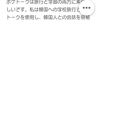
ポケトークは旅行と学習の両方に素晴ら
しいです。私は韓国への学校旅行でポケ
トークを使用し、韓国人との会話を容易
にしました。また、カメラ翻訳を使って
宿題をしたり、一人で発音練習をしたり
するのにも使用しました。私の先生に、
私の発音がネイティブスピーカーのよう
だと褒められました。翻訳機や発音練習
のツールが必要なら、ポケトークは旅行
と勉強の両方に役立ち、日常生活をより
簡単にします。