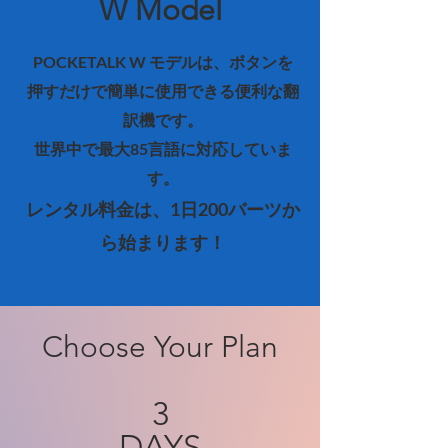
W Model
POCKETALK W モデルは、ボタンを
押すだけで簡単に使用できる便利な翻
訳機です。
世界中で最大85言語に対応していま
す。
レンタル料金は、1日2
00
バーツか
ら始まります！
Choose Your Plan
3
DAYS