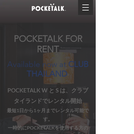
POCKETALK FOR
RENT
Available now at
CLUB
THAILAND
POCKETALK W と S は、クラブ
タイランドでレンタル開始
最短1日から1ヶ月までレンタル可
能で
す。
一時的にPOCKETALKを使用する方の